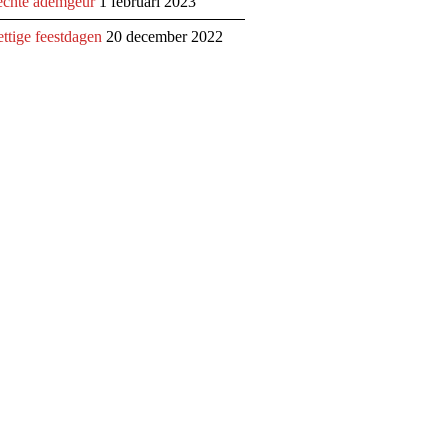
echte ademgeur
1 februari 2023
ettige feestdagen
20 december 2022