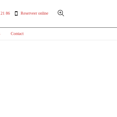
 21 86
Reserveer online
s
Contact
d
.