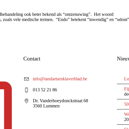
albehandeling ook beter bekend als “ontzenuwing”. Het woord
ks, zoals vele medische termen. “Endo” betekent “inwendig” en “odont
Contact
Nieu
1
info@tandartsenklaverblad.be
Lo
Fi
013 52 21 86
de
Dr. Vanderhoeydonckstraat 68
50
3560 Lummen
Wo
20