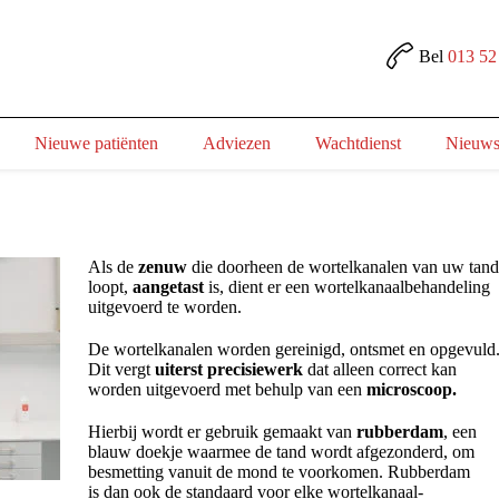
Bel
013 52
Nieuwe patiënten
Adviezen
Wachtdienst
Nieuw
Als de
zenuw
die doorheen de wortelkanalen van uw tan
loopt,
aangetast
is, dient er een wortelkanaalbehandeling
uitgevoerd te worden.
De wortelkanalen worden gereinigd, ontsmet en opgevuld
Dit vergt
uiterst precisiewerk
dat alleen correct kan
worden uitgevoerd met behulp van een
microscoop.
Hierbij wordt er gebruik gemaakt van
rubberdam
, een
blauw doekje waarmee de tand wordt afgezonderd, om
besmetting vanuit de mond te voorkomen. Rubberdam
is dan ook de standaard voor elke wortelkanaal-