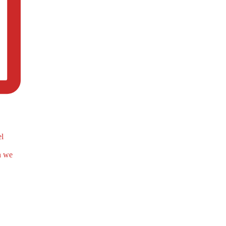
el
n we