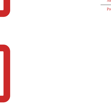
Sl
Pr