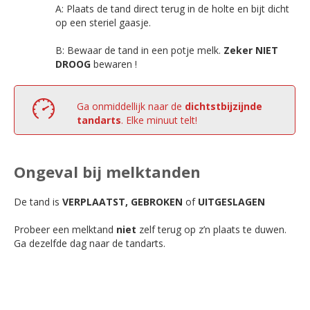
A: Plaats de tand direct terug in de holte en bijt dicht
op een steriel gaasje.
B: Bewaar de tand in een potje melk.
Zeker NIET
DROOG
bewaren !
Ga onmiddellijk naar de
dichtstbijzijnde
tandarts
. Elke minuut telt!
Ongeval bij melktanden
De tand is
VERPLAATST, GEBROKEN
of
UITGESLAGEN
Probeer een melktand
niet
zelf terug op z’n plaats te duwen.
Ga dezelfde dag naar de tandarts.
niet