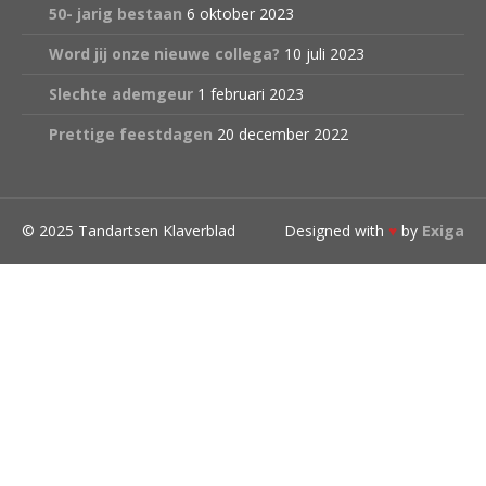
50- jarig bestaan
6 oktober 2023
Word jij onze nieuwe collega?
10 juli 2023
Slechte ademgeur
1 februari 2023
Prettige feestdagen
20 december 2022
© 2025 Tandartsen Klaverblad
Designed with
♥
by
Exiga
Clos
Beste patiënten,
Om een goede mondgezondheid te bekomen en te
behouden is het noodzakelijk om minimum
jaarlijks op controle te komen. Indien u dit niet kan